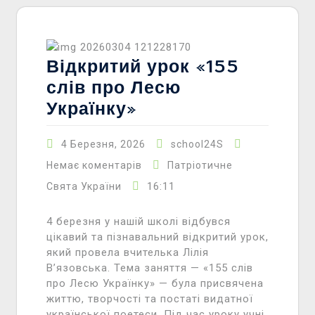
Відкритий урок «155
слів про Лесю
Українку»
4 Березня, 2026
school24S
Немає коментарів
Патріотичне
16:11
Свята України
4 березня у нашій школі відбувся
цікавий та пізнавальний відкритий урок,
який провела вчителька Лілія
В’язовська. Тема заняття — «155 слів
про Лесю Українку» — була присвячена
життю, творчості та постаті видатної
української поетеси. Під час уроку учні