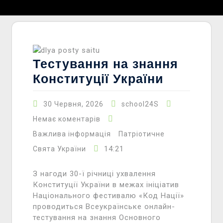
Тестування на знання
Конституції України
30 Червня, 2026
school24S
Немає коментарів
Важлива інформація
Патріотичне
14:21
Свята України
З нагоди 30-ї річниці ухвалення
Конституції України в межах ініціатив
Національного фестивалю «Код Нації»
проводиться Всеукраїнське онлайн-
тестування на знання Основного