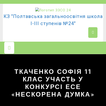
Перейти
до
вмісту
КЗ "Полтавська загальноосвітня школа
І-ІІІ ступенів №24"
Кнопка
Відкрити
ТКАЧЕНКО СОФІЯ 11
КЛАС УЧАСТЬ У
КОНКУРСІ ЕСЕ
«НЕСКОРЕНА ДУМКА»