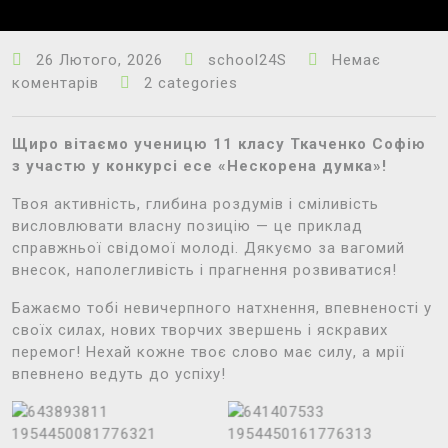
26 Лютого, 2026
school24S
Немає
коментарів
2 categories
Щиро вітаємо ученицю 11 класу Ткаченко Софію
з участю у конкурсі есе «Нескорена думка»!
Твоя активність, глибина роздумів і сміливість
висловлювати власну позицію — це приклад
справжньої свідомої молоді. Дякуємо за вагомий
внесок, наполегливість і прагнення розвиватися!
Бажаємо тобі невичерпного натхнення, впевненості у
своїх силах, нових творчих звершень і яскравих
перемог! Нехай кожне твоє слово має силу, а мрії
впевнено ведуть до успіху!