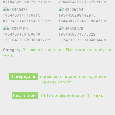
Category:
Важлива інформація
,
Перемоги та здобутки
учнів
Навігація
Попередній:
Українські лицарі: погляд крізь
записів
призму століть
Наступний:
ПНПУ профорієнтація 11 клас