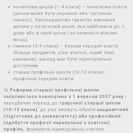
початкова школа (1-4 класи) – початкова освіта
(школа може бути окремою або частиною
гімназії). Законодавство гарантує навчання
дитини у початковій школі, яка найближча до її
дому або в іншій школі (за наявності вільних
місць).
гімназія (5-9 класи) – базова середня освіта
(більше предметів, різні вчителі, інший темп
навчання), заклад має бути територіально
доступним.
старша профільна школа (10-12 класи) –
профільна середня освіта.
🚀
Реформа старшої профільної школи
запускається повноцінно з 1 вересня 2027 року
і
передбачає перехід до
трирічної старшої школи
(10-12 класи)
, де учні зможуть обрати
академічний
(підготовка до університету) або професійний
(здобуття професії паралельно з освітою)
профіль
, формуючи індивідуальну освітню