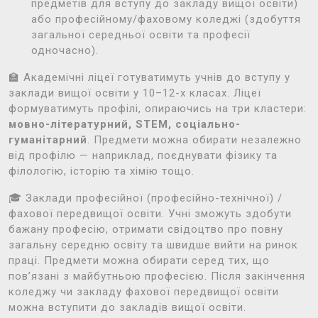
предметів для вступу до закладу вищої освіти)
або професійному/фаховому коледжі (здобуття
загальної середньої освіти та професії
одночасно).
🏫 Академічні ліцеї готуватимуть учнів до вступу у
заклади вищої освіти у 10–12-х класах. Ліцеї
формуватимуть профілі, опираючись на три кластери:
мовно-літературний, STEM, соціально-
гуманітарний
. Предмети можна обирати незалежно
від профілю — наприклад, поєднувати фізику та
філологію, історію та хімію тощо.
🎓 Заклади професійної (професійно-технічної) /
фахової передвищої освіти. Учні зможуть здобути
бажану професію, отримати свідоцтво про повну
загальну середню освіту та швидше вийти на ринок
праці. Предмети можна обирати серед тих, що
пов’язані з майбутньою професією. Після закінчення
коледжу чи закладу фахової передвищої освіти
можна вступити до закладів вищої освіти.