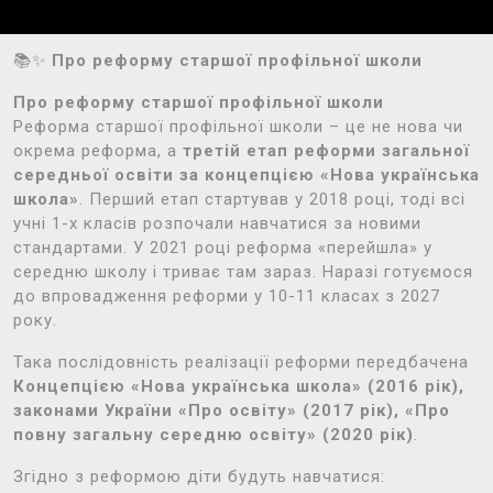
📚✨
Про реформу старшої профільної школи
Про реформу старшої профільної школи
Реформа старшої профільної школи – це не нова чи
окрема реформа, а
третій етап реформи загальної
середньої освіти за концепцією «Нова українська
школа»
. Перший етап стартував у 2018 році, тоді всі
учні 1-х класів розпочали навчатися за новими
стандартами. У 2021 році реформа «перейшла» у
середню школу і триває там зараз. Наразі готуємося
до впровадження реформи у 10-11 класах з 2027
року.
Така послідовність реалізації реформи передбачена
Концепцією «Нова українська школа» (2016 рік),
законами України «Про освіту» (2017 рік), «Про
повну загальну середню освіту» (2020 рік)
.
Згідно з реформою діти будуть навчатися: