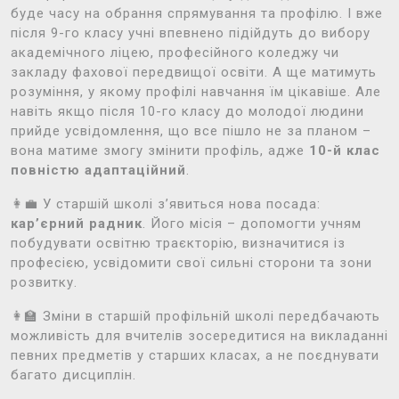
буде часу на обрання спрямування та профілю. І вже
після 9-го класу учні впевнено підійдуть до вибору
академічного ліцею, професійного коледжу чи
закладу фахової передвищої освіти. А ще матимуть
розуміння, у якому профілі навчання їм цікавіше. Але
навіть якщо після 10-го класу до молодої людини
прийде усвідомлення, що все пішло не за планом –
вона матиме змогу змінити профіль, адже
10-й клас
повністю адаптаційний
.
👩‍💼 У старшій школі з’явиться нова посада:
кар’єрний радник
. Його місія – допомогти учням
побудувати освітню траєкторію, визначитися із
професією, усвідомити свої сильні сторони та зони
розвитку.
👩‍🏫 Зміни в старшій профільній школі передбачають
можливість для вчителів зосередитися на викладанні
певних предметів у старших класах, а не поєднувати
багато дисциплін.