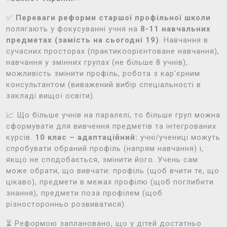
✅
Переваги реформи старшої профільної школи
полягають у фокусуванні учня на
8-11 навчальних
предметах (замість на сьогодні 19)
. Навчання в
сучасних просторах (практикоорієнтоване навчання),
навчання у змінних групах (не більше 8 учнів),
можливість змінити профіль, робота з кар’єрним
консультантом (виважений вибір спеціальності в
закладі вищої освіти).
📈 Що більше учнів на паралелі, то більше груп можна
сформувати для вивчення предметів та інтегрованих
курсів.
10 клас – адаптаційний:
учні/учениці можуть
спробувати обраний профіль (напрям навчання) і,
якщо не сподобається, змінити його. Учень сам
може обрати, що вивчати: профіль (щоб вчити те, що
цікаво), предмети в межах профілю (щоб поглибити
знання), предмети поза профілем (щоб
різносторонньо розвиватися).
⏳ Реформою заплановано, що у дітей достатньо