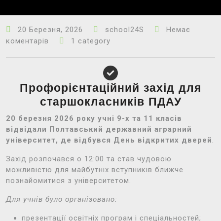
20 Березня, 2026
school24S
Немає
коментарів
1 category
Профорієнтаційний захід для
старшокласників ПДАУ
20 березня 2026 року учні 9-х та 11 класів
відвідали Полтавський державний аграрний
університет, де відбувся День відкритих дверей
.
Захід розпочався о 12:00 та став чудовою
можливістю для майбутніх вступників ближче
познайомитися з університетом.
Для учнів було організовано:
презентації освітніх програм і спеціальностей;