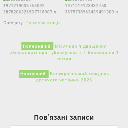
Category:
Профорієнтація
Навігація
Попередній:
Місячник підвищення
записів
обізнаності про туберкульоз з 1 березня по 1
квітня
Наступний:
Всеукраїнський тиждень
дитячого читання-2026
Пов’язані записи