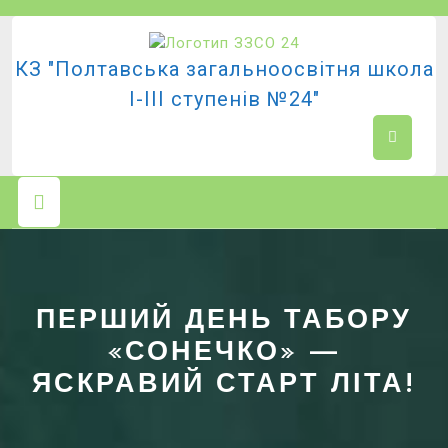
Перейти
до
вмісту
КЗ "Полтавська загальноосвітня школа
І-ІІІ ступенів №24"
Кнопка
Відкрити
ПЕРШИЙ ДЕНЬ ТАБОРУ
«СОНЕЧКО» —
ЯСКРАВИЙ СТАРТ ЛІТА!