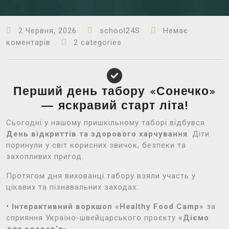
2 Червня, 2026
school24S
Немає
коментарів
2 categories
Перший день табору «Сонечко»
— яскравий старт літа!
Сьогодні у нашому пришкільному таборі відбувся
День відкриттів та здорового харчування
. Діти
поринули у світ корисних звичок, безпеки та
захопливих пригод.
Протягом дня вихованці табору взяли участь у
цікавих та пізнавальних заходах:
• Інтерактивний воркшоп «Healthy Food Camp»
за
сприяння Україно-швейцарського проєкту
«Діємо
для здоров’я»
.