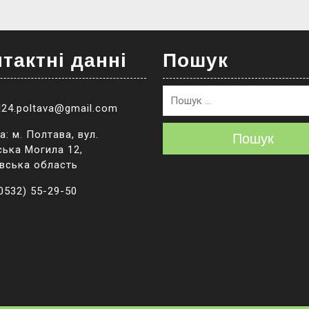
тактні данні
Пошук
:
l24.poltava@gmail.com
: м. Полтава, вул.
Пошук
ька Могила 12,
вська область
(0532) 55-29-50