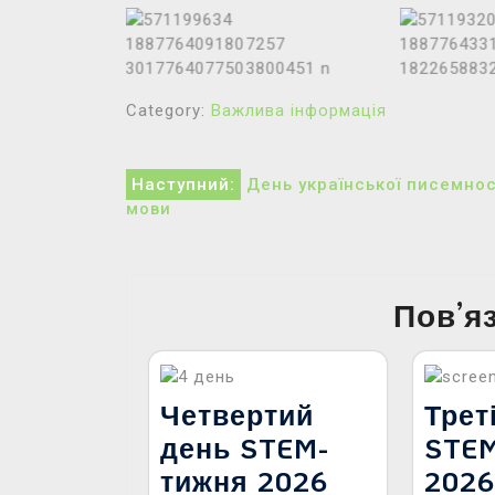
Category:
Важлива інформація
Навігація
Наступний:
День української писемнос
мови
записів
Пов’я
Четвертий
Трет
день STEM-
STE
тижня 2026
202