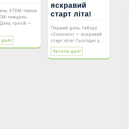
яскравий
день STEM-тижня
старт літа!
ТЕМ-тиждень
 День третій —
Перший день табору
«Сонечко» — яскравий
 далі
старт літа! Сьогодні у…
Читати далі