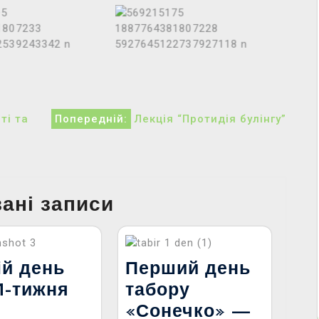
ті та
Попередній:
Лекція “Протидія булінгу”
зані записи
ій день
Перший день
M-тижня
табору
6
«Сонечко» —