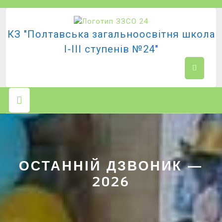
Перейти
до
вмісту
КЗ "Полтавська загальноосвітня школа
І-ІІІ ступенів №24"
Кнопка
Відкрити
ОСТАННІЙ ДЗВОНИК —
2026