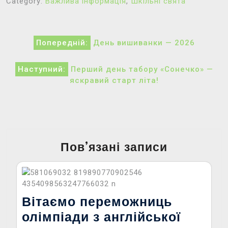
Category:
Важлива інформація
,
Шкільні свята
Навігація
Попередній:
День вишиванки — 2026
записів
Наступний:
Перший день табору «Сонечко» —
яскравий старт літа!
Пов’язані записи
Вітаємо переможниць
олімпіади з англійської