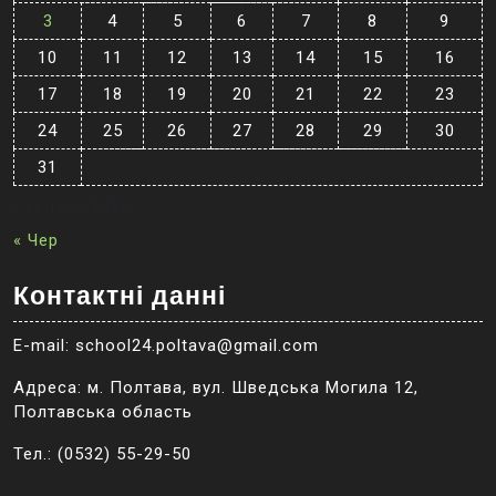
3
4
5
6
7
8
9
10
11
12
13
14
15
16
17
18
19
20
21
22
23
24
25
26
27
28
29
30
31
Серпень 2026
« Чер
Контактні данні
E-mail: school24.poltava@gmail.com
Адреса: м. Полтава, вул. Шведська Могила 12,
Полтавська область
Тел.: (0532) 55-29-50