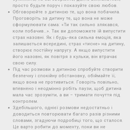
просто будьте поруч і показуйте свою любов.
Обговорюйте з дитиною те, що вона побачила.
Проговоріть за дитину те, що вона не може
сформулювати сама: «Ти так сильно злякався,
коли побачив…». Так ви допоможете їй випустити
страх назовні. Як і будь-яка сильна емоція, яка
залишається всередині, страх «тисне» на дитину,
створює постійну напругу. А якщо випустити
його назовні, як повітря з кульки, він втрачає
свою силу.
Під час розмови з дитиною спробуйте створити
безпечну і спокійну обстановку, обіймайте її,
якщо вона не противиться. Говоріть повільно,
впевнено і неодмінно робіть паузи, щоб дитина
мала час зрозуміти, а ви – тримати почуття під
контролем.
Здебільшого, однієї розмови недостатньо і
доводиться повторювати багато разів різними
словами, згадуючи подробиці того, що сталося.
Це варто робити до моменту, поки ви не