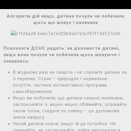
Алгоритм дій якщо, дитина почула чи побачила
щось що шокує і налякана
Психологи ДСНС радять: як допомогти дитині,
якщо вона почула чи побачила щось шокуюче і
злякалась:
В жодному разі не сваріть і не соромте дитину за
її переляк. Страх – природне і нормальне
почуття, частина інстинктивної програми
самозбереження.
Якщо ви побачили, що дитина сильно налякана,
заспокоюйте її, міцно-міцно обіймайте, зігрівайте
своїм тілом, гладьте по спинці – це допоможе
зняти напругу.
Нехай дитина плаче, якщо їй це потрібно. Не
зупиняйте, не заговорюйте, дайте виплакатися,