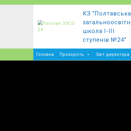
Перейти
до
КЗ "Полтавськ
вмісту
загальноосвітн
школа І-ІІІ
ступенів №24"
Головна
Прозорість
Звіт директора