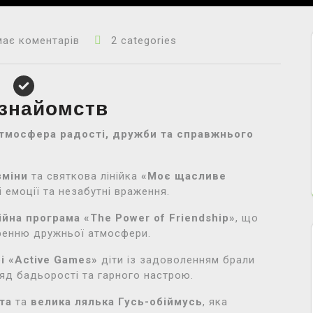
ає коментарів
2 categories
знайомств
тмосфера радості, дружби та справжнього
зміни
та святкова лінійка
«Моє щасливе
і емоції та незабутні враження.
ійна програма «The Power of Friendship»
, що
оренню дружньої атмосфери.
рі «Active Games»
діти із задоволенням брали
ряд бадьорості та гарного настрою.
та
та
велика лялька Гусь-обіймусь
, яка