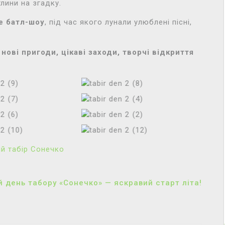
тлини на згадку.
е батл-шоу
, під час якого лунали улюблені пісні,
ові пригоди, цікаві заходи, творчі відкриття
й табір Сонечко
 день табору «Сонечко» — яскравий старт літа!