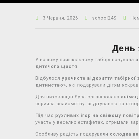
3 Червня, 2026
school24S
Нем
День 
У нашому пришкільному таборі панувала
а
дитячого щастя
.
Відбулося
урочисте відкриття табірної 
дитинство»
, які подарували дітям яскрав
Для вихованців була організована
анімац
сприяла знайомству, згуртуванню та ств
Під час
рухливих ігор на свіжому повіт
участь у веселих естафетах, отримали за
Особливу радість подарували
солодка ва