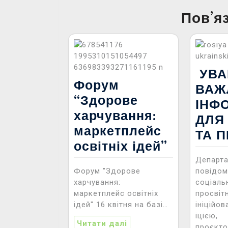
Пов’я
УВА
Форум
ВАЖ
“Здорове
ІНФ
харчування:
ДЛЯ
маркетплейс
ТА П
освітніх ідей”
Департа
Форум "Здорове
повідом
харчування:
соціаль
маркетплейс освітніх
просвіт
ідей" 16 квітня на базі…
ініційо
іцією,
Читати далі
проєкто