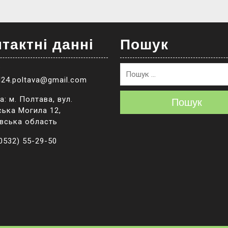
тактні данні
Пошук
:
l24.poltava@gmail.com
: м. Полтава, вул.
Пошук
ька Могила 12,
вська область
(0532) 55-29-50