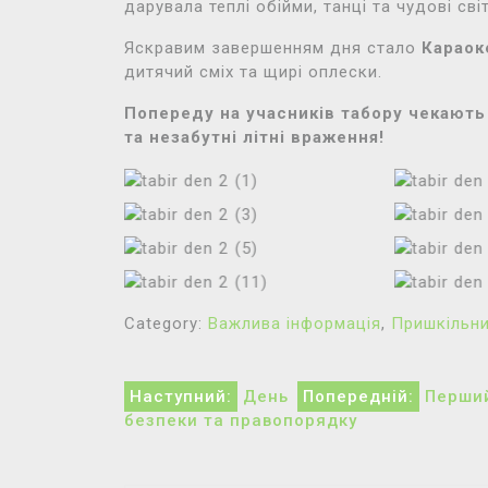
дарувала теплі обійми, танці та чудові сві
Яскравим завершенням дня стало
Караок
дитячий сміх та щирі оплески.
Попереду на учасників табору чекають н
та незабутні літні враження!
Category:
Важлива інформація
,
Пришкільни
Навігація
Наступний:
День
Попередній:
Перший
безпеки та правопорядку
записів