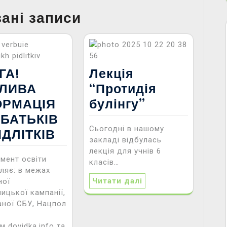
зані записи
ГА!
Лекція
ЛИВА
“Протидія
ОРМАЦІЯ
булінгу”
 БАТЬКІВ
Сьогодні в нашому
ІДЛІТКІВ
закладі відбулась
лекція для учнів 6
мент освіти
класів…
ляє: в межах
Читати далі
ної
ницької кампанії,
ваної СБУ, Нацпол
м dovidka.info та